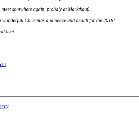
to meet somwhere again, probaly at Marktkauf.
a wonderfull Christmas and peace and health for the 2018!
od bye!
cht
ION