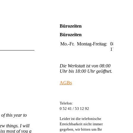
Bürozeiten
Bürozeiten
Mo.-Fr.
Montag-Freitag:
08:00-
17:00
Die Werkstatt ist von 08:00
Uhr bis 18:00 Uhr geöffnet.
AGBs
Telefon:
0 52 41 / 53 12 92
of this year to
Leider ist die telefonische
Erreichbarkeit nicht immer
w things. I will
gegeben, wir bitten um Ihr
iss most of you a