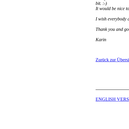
bit. :-)
It would be nice 
I wish everybody 
Thank you and go
Karin
Zurück zur Übersi
ENGLISH VERS